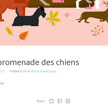
promenade des chiens
2023
Posted in
Illustrations numériques
ami
Share:
Twitter
Facebook
Google+