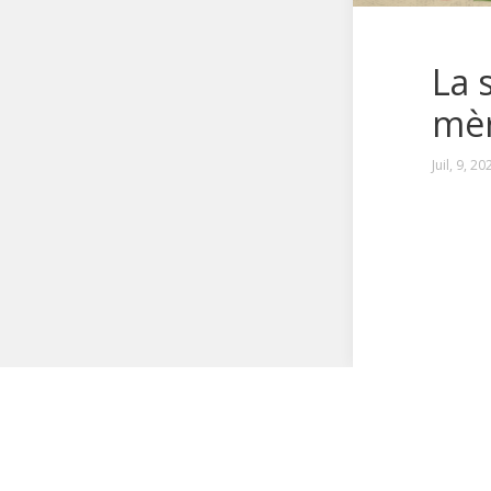
La 
mèr
Juil, 9, 20